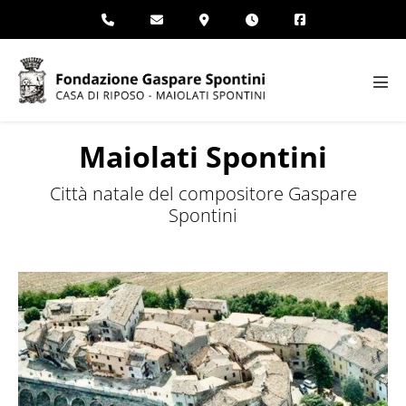
Salta
al
contenuto
Atti
men
Maiolati Spontini
Città natale del compositore Gaspare
Spontini