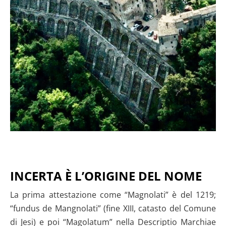
INCERTA È L’ORIGINE DEL NOME
La prima attestazione come “Magnolati” è del 1219;
“fundus de Mangnolati” (fine XIII, catasto del Comune
di Jesi) e poi “Magolatum” nella Descriptio Marchiae